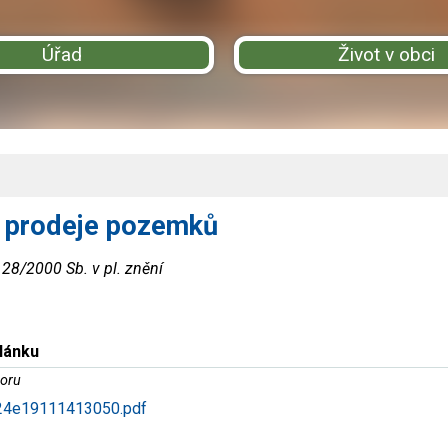
Úřad
Život v obci
 prodeje pozemků
 128/2000 Sb. v pl. znění
článku
oru
4e19111413050.pdf