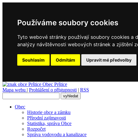
Používáme soubory cookies
Tyto webové stránky používají soubory cookies a da
analýzy návštěvnosti webových stránek a zjištění z
Souhlasím
Odmítám
Upravit mé předvolby
Obec
Prštice
Mapa webu
|
Prohlášení o přístupnosti
|
RSS
Obec
Historie obce a zámku
Přírodní zajímavosti
Statistika, správa Obce
Rozpočet
Správa vodovodu a kanalizace