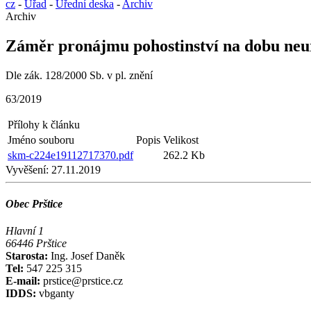
cz
-
Úřad
-
Úřední deska
-
Archiv
Archiv
Záměr pronájmu pohostinství na dobu neu
Dle zák. 128/2000 Sb. v pl. znění
63/2019
Přílohy k článku
Jméno souboru
Popis
Velikost
skm-c224e19112717370.pdf
262.2 Kb
Vyvěšení:
27.11.2019
Obec Prštice
Hlavní 1
66446 Prštice
Starosta:
Ing. Josef Daněk
Tel:
547 225 315
E-mail:
prstice@prstice.cz
IDDS:
vbganty