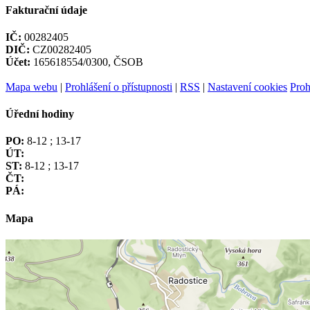
Fakturační údaje
IČ:
00282405
DIČ:
CZ00282405
Účet:
165618554/0300, ČSOB
Mapa webu
|
Prohlášení o přístupnosti
|
RSS
|
Nastavení cookies
Proh
Úřední hodiny
PO:
8-12 ; 13-17
ÚT:
ST:
8-12 ; 13-17
ČT:
PÁ:
Mapa