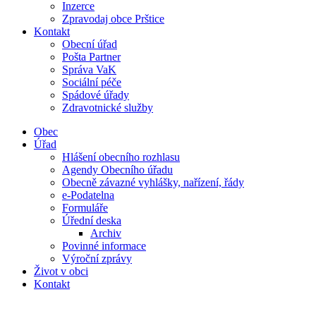
Inzerce
Zpravodaj obce Prštice
Kontakt
Obecní úřad
Pošta Partner
Správa VaK
Sociální péče
Spádové úřady
Zdravotnické služby
Obec
Úřad
Hlášení obecního rozhlasu
Agendy Obecního úřadu
Obecně závazné vyhlášky, nařízení, řády
e-Podatelna
Formuláře
Úřední deska
Archiv
Povinné informace
Výroční zprávy
Život v obci
Kontakt