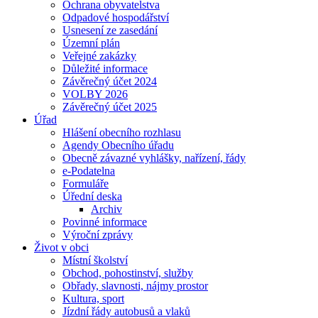
Ochrana obyvatelstva
Odpadové hospodářství
Usnesení ze zasedání
Územní plán
Veřejné zakázky
Důležité informace
Závěrečný účet 2024
VOLBY 2026
Závěrečný účet 2025
Úřad
Hlášení obecního rozhlasu
Agendy Obecního úřadu
Obecně závazné vyhlášky, nařízení, řády
e-Podatelna
Formuláře
Úřední deska
Archiv
Povinné informace
Výroční zprávy
Život v obci
Místní školství
Obchod, pohostinství, služby
Obřady, slavnosti, nájmy prostor
Kultura, sport
Jízdní řády autobusů a vlaků