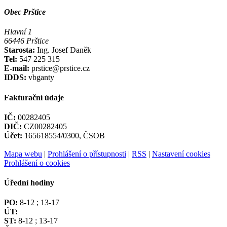
Obec Prštice
Hlavní 1
66446 Prštice
Starosta:
Ing. Josef Daněk
Tel:
547 225 315
E-mail:
prstice@prstice.cz
IDDS:
vbganty
Fakturační údaje
IČ:
00282405
DIČ:
CZ00282405
Účet:
165618554/0300, ČSOB
Mapa webu
|
Prohlášení o přístupnosti
|
RSS
|
Nastavení cookies
Prohlášení o cookies
Úřední hodiny
PO:
8-12 ; 13-17
ÚT:
ST:
8-12 ; 13-17