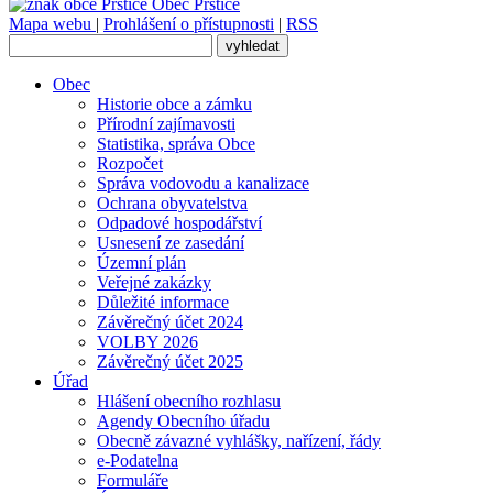
Obec
Prštice
Mapa webu
|
Prohlášení o přístupnosti
|
RSS
Obec
Historie obce a zámku
Přírodní zajímavosti
Statistika, správa Obce
Rozpočet
Správa vodovodu a kanalizace
Ochrana obyvatelstva
Odpadové hospodářství
Usnesení ze zasedání
Územní plán
Veřejné zakázky
Důležité informace
Závěrečný účet 2024
VOLBY 2026
Závěrečný účet 2025
Úřad
Hlášení obecního rozhlasu
Agendy Obecního úřadu
Obecně závazné vyhlášky, nařízení, řády
e-Podatelna
Formuláře