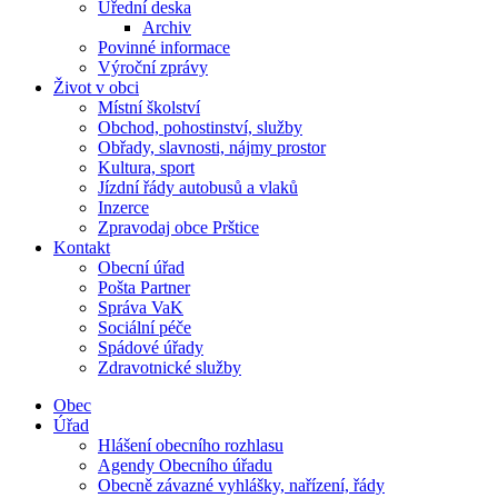
Úřední deska
Archiv
Povinné informace
Výroční zprávy
Život v obci
Místní školství
Obchod, pohostinství, služby
Obřady, slavnosti, nájmy prostor
Kultura, sport
Jízdní řády autobusů a vlaků
Inzerce
Zpravodaj obce Prštice
Kontakt
Obecní úřad
Pošta Partner
Správa VaK
Sociální péče
Spádové úřady
Zdravotnické služby
Obec
Úřad
Hlášení obecního rozhlasu
Agendy Obecního úřadu
Obecně závazné vyhlášky, nařízení, řády