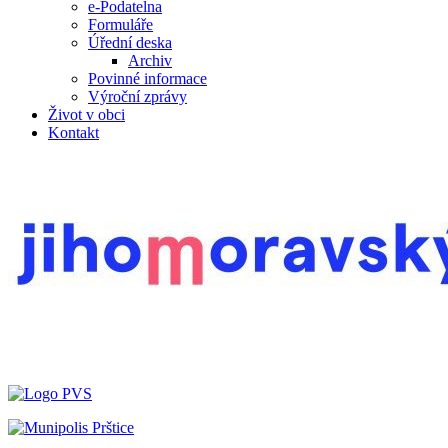
e-Podatelna
Formuláře
Úřední deska
Archiv
Povinné informace
Výroční zprávy
Život v obci
Kontakt