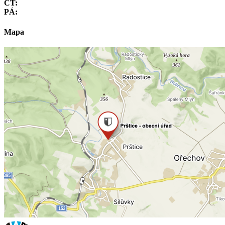
ČT:
PÁ:
Mapa