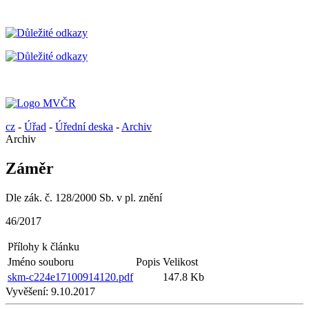
cz
-
Úřad
-
Úřední deska
-
Archiv
Archiv
Záměr
Dle zák. č. 128/2000 Sb. v pl. znění
46/2017
Přílohy k článku
Jméno souboru
Popis
Velikost
skm-c224e17100914120.pdf
147.8 Kb
Vyvěšení:
9.10.2017