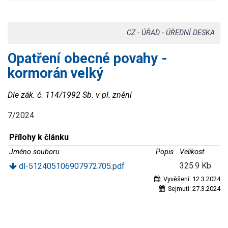
CZ
-
ÚŘAD
-
ÚŘEDNÍ DESKA
Opatření obecné povahy -
kormorán velký
Dle zák. č. 114/1992 Sb. v pl. znění
7/2024
Přílohy k článku
Jméno souboru
Popis
Velikost
325.9 Kb
dl-512405106907972705.pdf
Vyvěšení:
12.3.2024
Sejmutí:
27.3.2024