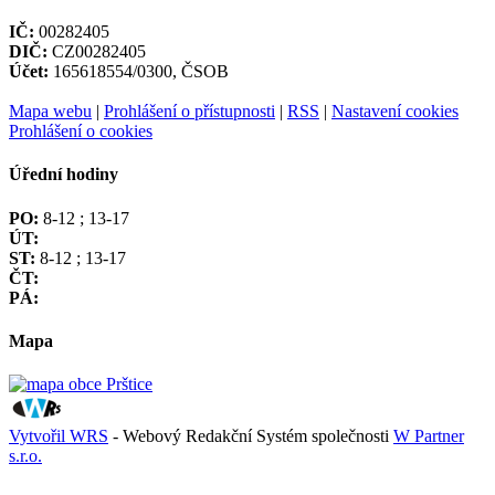
IČ:
00282405
DIČ:
CZ00282405
Účet:
165618554/0300, ČSOB
Mapa webu
|
Prohlášení o přístupnosti
|
RSS
|
Nastavení cookies
Prohlášení o cookies
Úřední hodiny
PO:
8-12 ; 13-17
ÚT:
ST:
8-12 ; 13-17
ČT:
PÁ:
Mapa
Vytvořil WRS
- Webový Redakční Systém společnosti
W Partner
s.r.o.