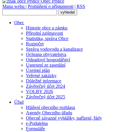
Obec
Prštice
Mapa webu
|
Prohlášení o přístupnosti
|
RSS
Obec
Historie obce a zámku
Přírodní zajímavosti
Statistika, správa Obce
Rozpočet
Správa vodovodu a kanalizace
Ochrana obyvatelstva
Odpadové hospodářství
Usnesení ze zasedání
Územní plán
Veřejné zakázky
Důležité informace
Závěrečný účet 2024
VOLBY 2026
Závěrečný účet 2025
Úřad
Hlášení obecního rozhlasu
Agendy Obecního úřadu
Obecně závazné vyhlášky, nařízení, řády
e-Podatelna
Formuláře