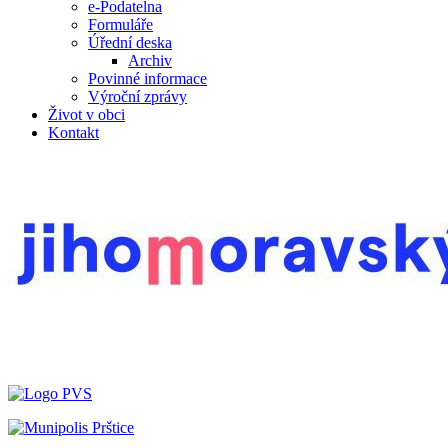
e-Podatelna
Formuláře
Úřední deska
Archiv
Povinné informace
Výroční zprávy
Život v obci
Kontakt