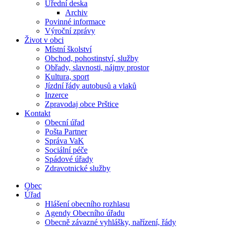
Úřední deska
Archiv
Povinné informace
Výroční zprávy
Život v obci
Místní školství
Obchod, pohostinství, služby
Obřady, slavnosti, nájmy prostor
Kultura, sport
Jízdní řády autobusů a vlaků
Inzerce
Zpravodaj obce Prštice
Kontakt
Obecní úřad
Pošta Partner
Správa VaK
Sociální péče
Spádové úřady
Zdravotnické služby
Obec
Úřad
Hlášení obecního rozhlasu
Agendy Obecního úřadu
Obecně závazné vyhlášky, nařízení, řády