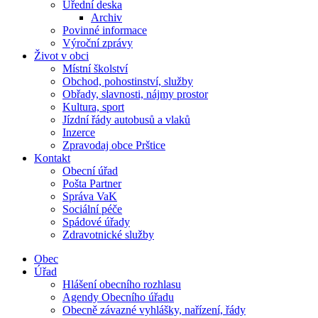
Úřední deska
Archiv
Povinné informace
Výroční zprávy
Život v obci
Místní školství
Obchod, pohostinství, služby
Obřady, slavnosti, nájmy prostor
Kultura, sport
Jízdní řády autobusů a vlaků
Inzerce
Zpravodaj obce Prštice
Kontakt
Obecní úřad
Pošta Partner
Správa VaK
Sociální péče
Spádové úřady
Zdravotnické služby
Obec
Úřad
Hlášení obecního rozhlasu
Agendy Obecního úřadu
Obecně závazné vyhlášky, nařízení, řády