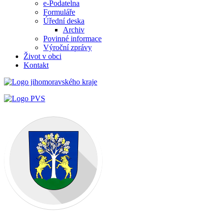
e-Podatelna
Formuláře
Úřední deska
Archiv
Povinné informace
Výroční zprávy
Život v obci
Kontakt