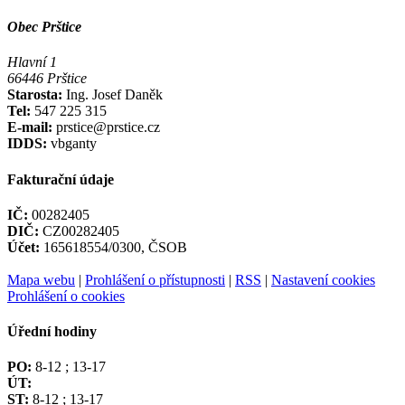
Obec Prštice
Hlavní 1
66446 Prštice
Starosta:
Ing. Josef Daněk
Tel:
547 225 315
E-mail:
prstice@prstice.cz
IDDS:
vbganty
Fakturační údaje
IČ:
00282405
DIČ:
CZ00282405
Účet:
165618554/0300, ČSOB
Mapa webu
|
Prohlášení o přístupnosti
|
RSS
|
Nastavení cookies
Prohlášení o cookies
Úřední hodiny
PO:
8-12 ; 13-17
ÚT:
ST:
8-12 ; 13-17