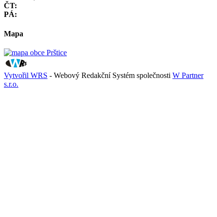
ČT:
PÁ:
Mapa
Vytvořil WRS
- Webový Redakční Systém společnosti
W Partner
s.r.o.