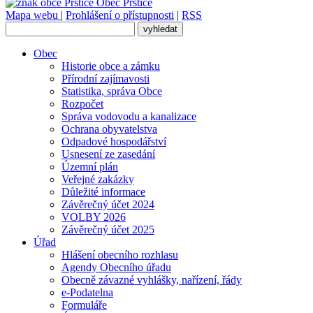
Obec
Prštice
Mapa webu
|
Prohlášení o přístupnosti
|
RSS
Obec
Historie obce a zámku
Přírodní zajímavosti
Statistika, správa Obce
Rozpočet
Správa vodovodu a kanalizace
Ochrana obyvatelstva
Odpadové hospodářství
Usnesení ze zasedání
Územní plán
Veřejné zakázky
Důležité informace
Závěrečný účet 2024
VOLBY 2026
Závěrečný účet 2025
Úřad
Hlášení obecního rozhlasu
Agendy Obecního úřadu
Obecně závazné vyhlášky, nařízení, řády
e-Podatelna
Formuláře