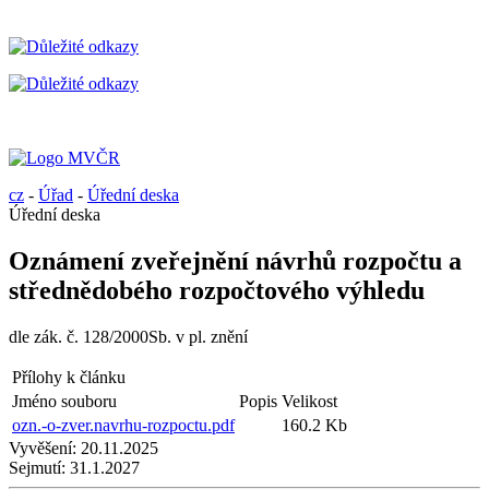
cz
-
Úřad
-
Úřední deska
Úřední deska
Oznámení zveřejnění návrhů rozpočtu a
střednědobého rozpočtového výhledu
dle zák. č. 128/2000Sb. v pl. znění
Přílohy k článku
Jméno souboru
Popis
Velikost
ozn.-o-zver.navrhu-rozpoctu.pdf
160.2 Kb
Vyvěšení:
20.11.2025
Sejmutí:
31.1.2027